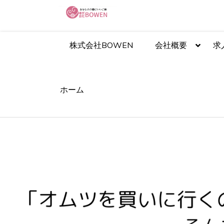
コ
ン
テ
あなたの介護に良いご縁
ン
株式会社BOWEN
会社概要
求
ツ
へ
ス
キ
ッ
ホーム
プ