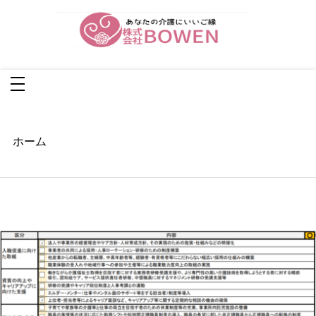
コ
ン
テ
ン
ツ
株式会社BOWEN
へ
あなたの介護に良いご縁
ス
キ
ッ
プ
ホーム