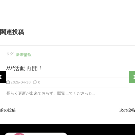
関連投稿
タグ:
新着情報
HP活動再開！
2025-04-16
0
長らく更新が出来ておらず、閲覧してくださった...
前の投稿
次の投稿
投
稿
ナ