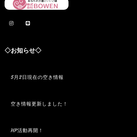
ビ
ゲ
ー
シ
ョ
◇お知らせ◇
ン
5月2日現在の空き情報
空き情報更新しました！
HP活動再開！