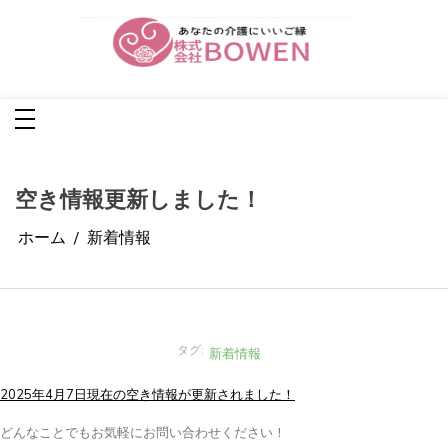
コ
ン
テ
ン
ツ
株式会社BOWEN
へ
あなたの介護に良いご縁
ス
キ
ッ
プ
空き情報更新しました！
ホーム
新着情報
タグ:
新着情報
2025年4月7日現在の空き情報が更新されました！
どんなことでもお気軽にお問い合わせください！